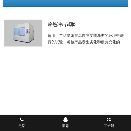
冷热冲击试验
适用于产品暴露在温度突变或渐变的环境中进
行的试验，考核产品发生劣化和疲劳变化的耐
性确认，测试各种材料对高温/低温的反复应
力，试验出产品与热胀冷缩所产生的化学变化
或物理伤害，可确认产品的品质。拥有各类尺
寸的二厢及三厢冷热冲击设备，内尺寸包括
2..
电话
消息
二维码