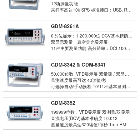
12项测量功能
采样率高达10k SPS 标准接口：USB, RS2
32C, LAN, Digital I/O
GDM-8261A
6 ½位显示：1,200,000位 DCV基本精确
度：0.0035
双显示测量，真空荧光显示屏
11种主要测量功能 高分辨率：DCI 100p
A；ACI 1nA
GDM-8342 & GDM-8341
50,000位数, VFD显示屏 双量测 / 双显示
功能
量测速度最高可达 40读值/秒
可选择自动/手动换档 10/11种基本量测功
能
GDM-8352
199999位数，VFD显示屏 双测量/双显示
直流电压(DCV)基本准确度 : 0.012
测量速度最高达320读值/每秒 True RMS
(AC，AC+DC) 测量