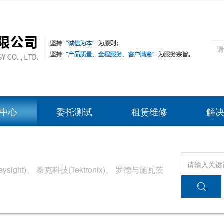
中心
委托测试
租赁维修
解
sight)、
泰克科技(Tektronix)、
罗德与施瓦茨